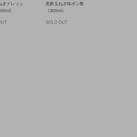
ねぎドレッシ
黒酢玉ねぎ味ポン酢
00ml》
《300ml》
OUT
SOLD OUT