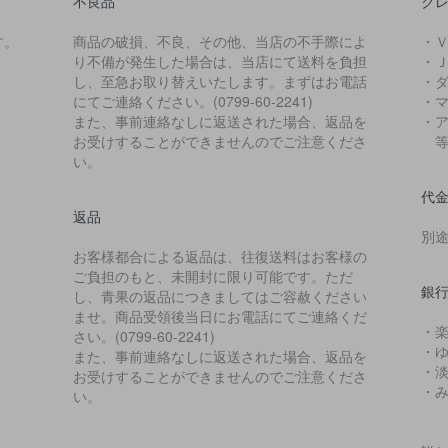
不良品
ク
す。
商品の破損、不良、その他、当店の不手際によ
・
り不備が発生した場合は、当店にて送料を負担
・
し、至急お取り替えいたします。まずはお電話
・
にてご連絡ください。(0799-60-2241)
・
また、事前連絡なしに返送された場合、返品を
・
お受けすることができませんのでご注意くださ
等
い。
代
返品
別
お客様都合による返品は、往復送料はお客様の
ご負担のもと、未開封に限り可能です。ただ
銀行
し、青果の返品につきましてはご容赦ください
ませ。商品受領後当日にお電話にてご連絡くだ
・
さい。(0799-60-2241)
・
また、事前連絡なしに返送された場合、返品を
・
お受けすることができませんのでご注意くださ
・み
い。