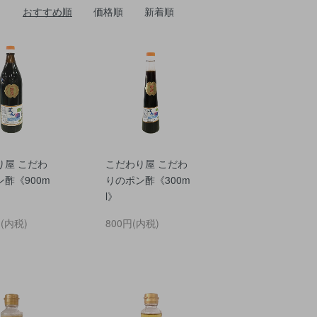
おすすめ順
価格順
新着順
り屋 こだわ
こだわり屋 こだわ
酢《900m
りのポン酢《300m
l》
円(内税)
800円(内税)