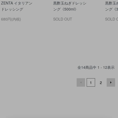
ZENTA イタリアン
黒酢玉ねぎドレッシ
黒酢玉
ドレッシング
ング《500ml》
ング《3
680円(内税)
SOLD OUT
SOLD 
全
14
商品中
1 - 12
表示
1
2