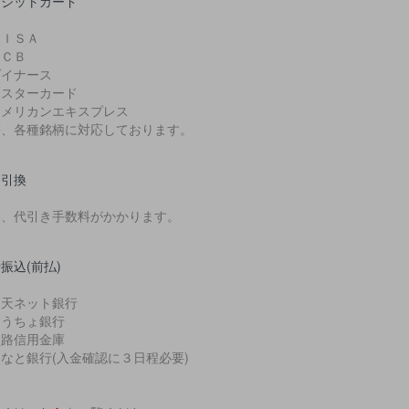
レジットカード
ＶＩＳＡ
ＪＣＢ
ダイナース
マスターカード
アメリカンエキスプレス
、各種銘柄に対応しております。
金引換
途、代引き手数料がかかります。
振込(前払)
楽天ネット銀行
ゆうちょ銀行
淡路信用金庫
なと銀行(入金確認に３日程必要)