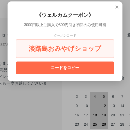
×
《ウェルカムクーポン》
3000円以上ご購入で300円引き初回のみ使用可能
ッセージ
クーポンコード
STAFF
淡路島おみやげショップ
うまいもん」を販売してい
2026年8月
コードをコピー
板商品は弊店オリジナルの
ドレッシング！ 淡路島に
日
月
火
水
木
金
へも一度お越しくださいま
2
3
4
5
6
7
9
10
11
12
13
14
16
17
18
19
20
21
23
24
25
26
27
28