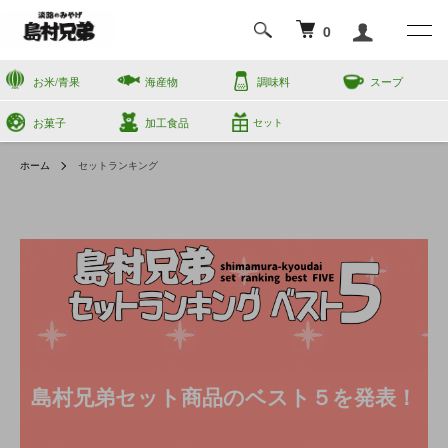
0
お米/青果
海産物
調味料
スープ
お菓子
加工食品
セット
ホーム
セットランキング
島村兄弟セット商品のベスト５を発表！