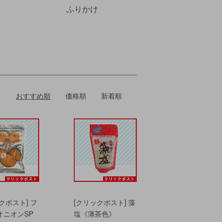
ふりかけ
おすすめ順
価格順
新着順
クポスト] フ
[クリックポスト] 藻
オニオンSP
塩《薄茶色》