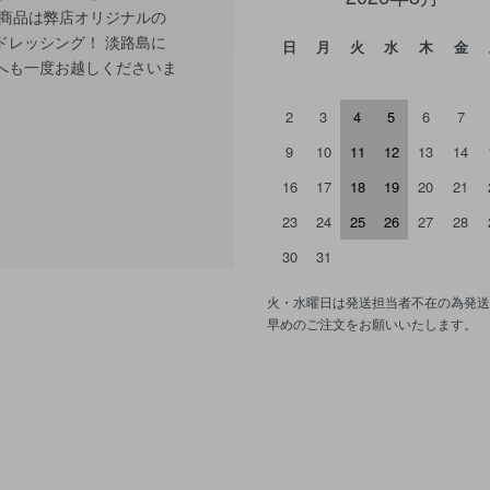
板商品は弊店オリジナルの
ドレッシング！ 淡路島に
日
月
火
水
木
金
へも一度お越しくださいま
2
3
4
5
6
7
9
10
11
12
13
14
16
17
18
19
20
21
23
24
25
26
27
28
30
31
火・水曜日は発送担当者不在の為発送
早めのご注文をお願いいたします。