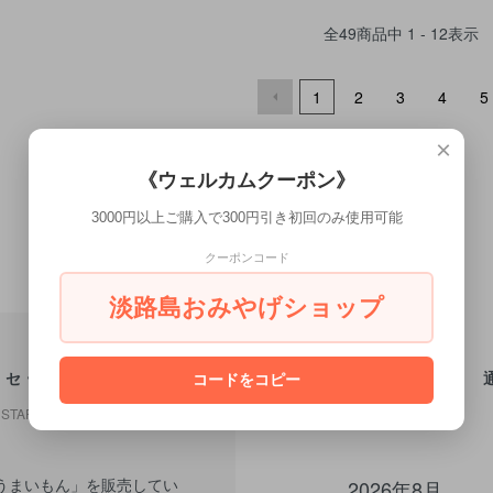
全
49
商品中
1 - 12
表示
1
2
3
4
5
×
《ウェルカムクーポン》
3000円以上ご購入で300円引き初回のみ使用可能
クーポンコード
淡路島おみやげショップ
ッセージ
コードをコピー
STAFF
うまいもん」を販売してい
2026年8月