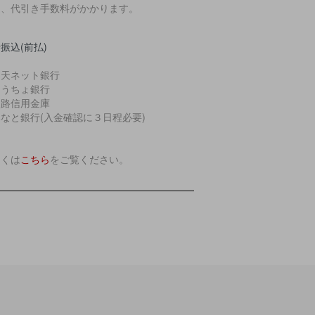
途、代引き手数料がかかります。
振込(前払)
楽天ネット銀行
ゆうちょ銀行
淡路信用金庫
なと銀行(入金確認に３日程必要)
しくは
こちら
をご覧ください。