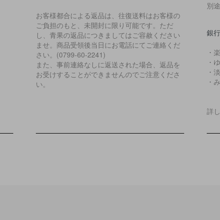
別
お客様都合による返品は、往復送料はお客様の
ご負担のもと、未開封に限り可能です。ただ
銀行
し、青果の返品につきましてはご容赦ください
ませ。商品受領後当日にお電話にてご連絡くだ
・
さい。(0799-60-2241)
・
また、事前連絡なしに返送された場合、返品を
・
お受けすることができませんのでご注意くださ
・み
い。
詳