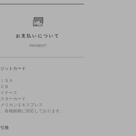
お支払いについて
PAYMENT
レジットカード
ＶＩＳＡ
ＪＣＢ
ダイナース
マスターカード
アメリカンエキスプレス
、各種銘柄に対応しております。
金引換