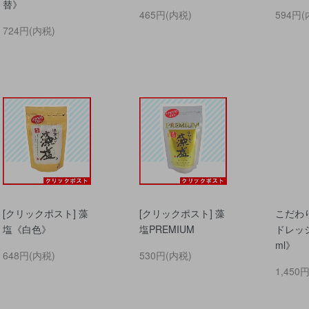
替》
465円(内税)
594円(
724円(内税)
[クリックポスト] 藻
[クリックポスト] 藻
こだわ
塩《白色》
塩PREMIUM
ドレッシ
ml》
648円(内税)
530円(内税)
1,450