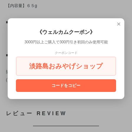
【内容量】６５g
■淡路島 フライドオニオンSP
×
【原材料】たまねぎ(淡路島産)、なたね油、小麦粉
《ウェルカムクーポン》
【内容量】50g
3000円以上ご購入で300円引き初回のみ使用可能
クーポンコード
■淡路島のかわばたみそ 玉ねぎみそ汁
【原材料】米みそ(大豆を含む、国内製造)、たまねぎ、ねぎ、油
淡路島おみやげショップ
揚げ、かつお昆布だし、乾燥わかめ／増粘多糖類、酸化防止剤
(V.E)
コードをコピー
【内容量】９.２g
レビュー REVIEW