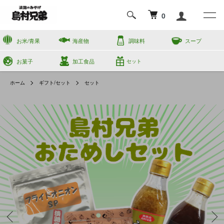
0
お米/青果
海産物
調味料
スープ
お菓子
加工食品
セット
ホーム
ギフト/セット
セット