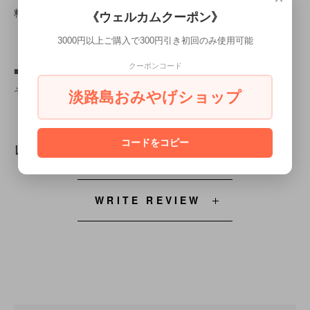
料(アミノ酸等)、(一部に小麦、大豆を含む)
《ウェルカムクーポン》
【内容量】300g
3000円以上ご購入で300円引き初回のみ使用可能
クーポンコード
■淡路島産 玉ねぎ
その時々によって品種が変わります。ご了承くださいませ。
淡路島おみやげショップ
コードをコピー
レビュー REVIEW
WRITE REVIEW