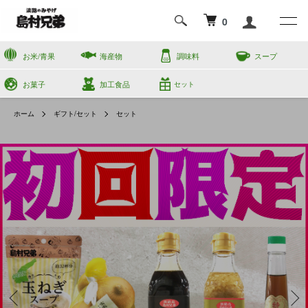
0
お米/青果
海産物
調味料
スープ
お菓子
加工食品
セット
ホーム
ギフト/セット
セット