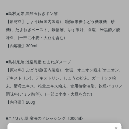
■島村兄弟 黒酢玉ねぎポン酢
【原材料】しょうゆ(国内製造)、糖類(果糖ぶどう糖液糖、砂
糖)、たまねぎペースト、穀物酢、ゆず果汁、食塩、米黒酢／酸
味料、(一部に小麦・大豆を含む)
【内容量】300ml
■島村兄弟 淡路島産 たまねぎスープ
【原材料】ぶどう糖(国内製造)、食塩、オニオン粉末(オニオン、
デキストリン)、デキストリン、しょうゆ粉末、ガーリック粉
末、酵母エキス、椎茸エキス粉末、食用植物油脂、乾燥パセリ／
調味料(アミノ酸等)、(一部に小麦・大豆を含む)
【内容量】200g
■こだわり屋 魔法のドレッシング《300ml》
【原材料】本醸造しょう油、醸造酢、砂糖、味りん、かつお調味
×