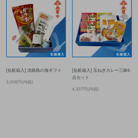
[化粧箱入] 淡路島の海ギフト
[化粧箱入] 玉ねぎカレー三昧6
点セット
3,008円(内税)
4,337円(内税)