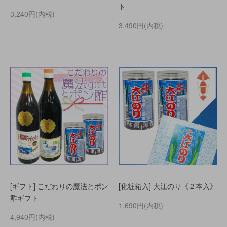
ト
3,240円(内税)
3,490円(内税)
[ギフト] こだわりの魔法とポン
[化粧箱入] 大江のり《２本入》
酢ギフト
1,690円(内税)
4,940円(内税)