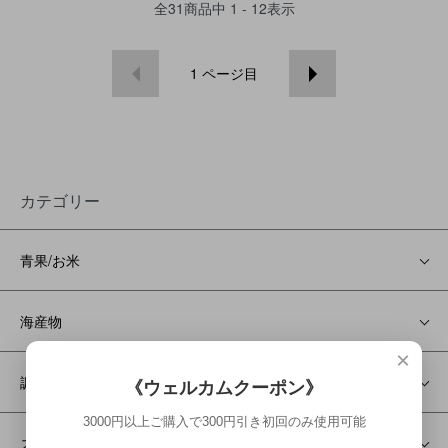
全
31
商品中
1 - 12
表示
1
ページ目
カテゴリー
青果/お米
海産物
×
調味料
《ウェルカムクーポン》
3000円以上ご購入で300円引き初回のみ使用可能
スープ