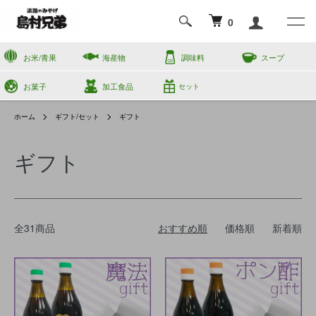
0
お米/青果
海産物
調味料
スープ
お菓子
加工食品
セット
ホーム
ギフト/セット
ギフト
ギフト
全31商品
おすすめ順
価格順
新着順