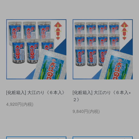
[化粧箱入] 大江のり《６本入》
[化粧箱入] 大江のり《６本入×
２》
4,920円(内税)
9,840円(内税)