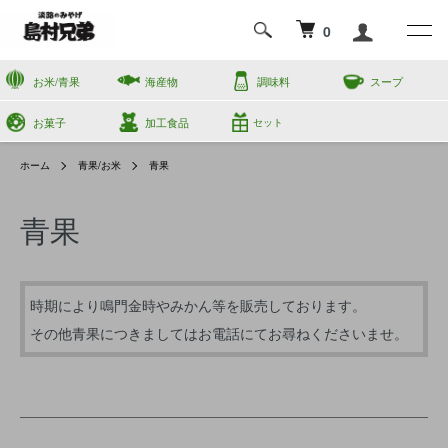
0
お米/青果
海産物
調味料
スープ
お菓子
加工食品
セット
ホーム
青果/お米
青果
青果
時期により鳴門金時やみかん等を販売しております。
その他青果につきましてはお電話にてお尋ねくださいませ。