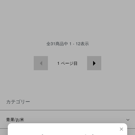
全
31
商品中
1 - 12
表示
1
ページ目
カテゴリー
青果/お米
×